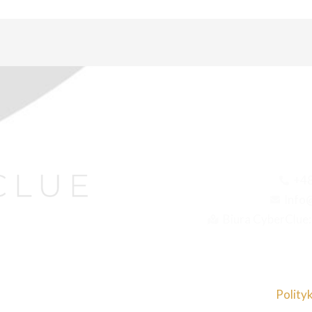
+48
Info
Biura CyberClue
 CyberClue
Polity