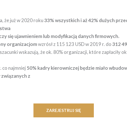
, że już w 2020 roku
33% wszystkich i aż 42% dużych przed
́stwa
y się ujawnieniem lub modyfikacją danych firmowych.
ony organizacjom
wzrósł z 115 123 USD w 2019 r. do
312 4
zacunki wskazują, że ok. 80% organizacji, które zapłaciły o
. co najmniej
50% kadry kierowniczej będzie miało wbudo
 związanych z
ZAREJESTRUJ SIĘ