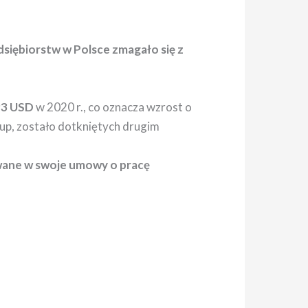
siębiorstw w Polsce zmagało się z
93 USD
w 2020 r., co oznacza wzrost o
kup, zostało dotkniętych drugim
wane w swoje umowy o pracę