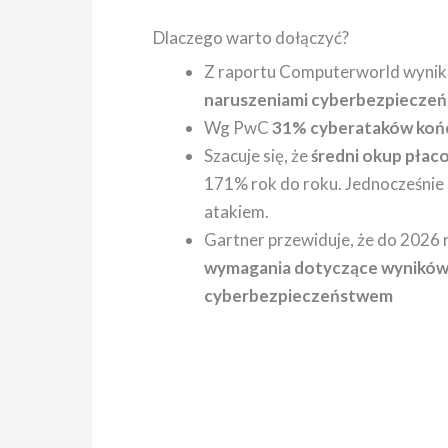
Dlaczego warto dołączyć?
Z raportu Computerworld wynika
naruszeniami cyberbezpieczen
Wg PwC
31% cyberataków kończ
Szacuje się, że
średni okup płac
171% rok do roku. Jednocześnie s
atakiem.
Gartner przewiduje, że do 2026 r
wymagania dotyczące wyników
cyberbezpieczeństwem