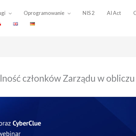
ugi
Oprogramowanie
NIS 2
AI Act
C
ność członków Zarządu w obliczu