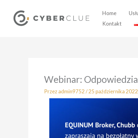
Przejdź
do
Home
Usł
treści
Kontakt
Webinar: Odpowiedzial
Przez
admin9752
/
25 października 2022