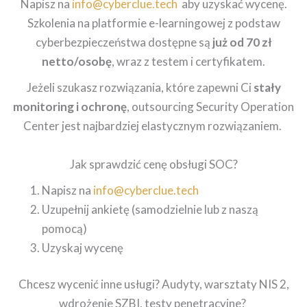
Napisz na
info@cyberclue.tech
aby uzyskać wycenę.
Szkolenia na platformie e-learningowej z podstaw
cyberbezpieczeństwa dostępne są
już od 70 zł
netto/osobę
, wraz z testem i certyfikatem.
Jeżeli szukasz rozwiązania, które zapewni Ci
stały
monitoring i ochronę
, outsourcing Security Operation
Center jest najbardziej elastycznym rozwiązaniem.
Jak sprawdzić cenę obsługi SOC?
Napisz na
info@cyberclue.tech
Uzupełnij ankietę (samodzielnie lub z naszą
pomocą)
Uzyskaj wycenę
Chcesz wycenić inne usługi? Audyty, warsztaty NIS 2,
wdrożenie SZBI, testy penetracyjne?